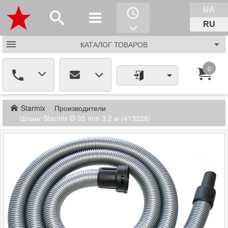
UA
RU
КАТАЛОГ
ТОВАРОВ
0
Starmix
Производители
Шланг Starmix Ø 35 mm 3.2 м (413228)