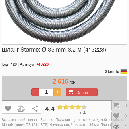
Шланг Starmix Ø 35 mm 3.2 м (413228)
Код:
120
| Артикул:
413228
Starmix
2 616
грн.
Купить
-
+
Кор
0
4.4
5
Отл
0
Всасывающий шланг Starmix. Подходит для всех моделей пылесосов
Starmix (кроме TS 1214 RTS) Номинальный диаметр: 35 мм. Длина 3,2м.
Про
1