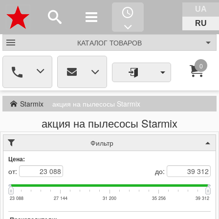
UA
RU
КАТАЛОГ
ТОВАРОВ
0
Starmix
акция на пылесосы Starmix
акция на пылесосы Starmix
Фильтр
Цена:
от:
до:
23 088
27 144
31 200
35 256
39 312