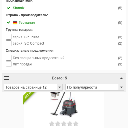
Производители:
Starmix
(
5
)
Страна - производитель:
Германия
(
5
)
Группа товаров:
серия ISP iPulse
(
3
)
серия ISС Compact
(
2
)
Специальные предложения:
Без специальных предложений
(
2
)
Хит продаж
(
3
)
Всего:
5
ХИТ ПРОДАЖ
Товаров на странице 12
По популярности