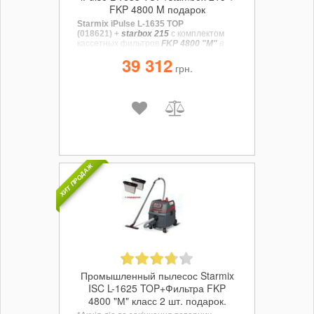
FKP 4800 M подарок
Starmix iPulse L-1635 TOP
(018621)
+
starbox 215
с комплектом
кассетных фильтров
FKP 4800 "М"
в
подарок
(акція діє до кінця червня
39 312
2026 р.)
- новая модификация
грн.
профессионального пылесоса Starmix
ISP ARDL iPulse 1635 EWSA Permanent
с более высокими характеристиками
силы всасывания: разрежение (280
мбар), расход воздуха (75 л/сек).
ХИТ ПРОДАЖ
Промышленный пылесос Starmix
ISC L-1625 TOP+Фильтра FKP
4800 "М" класс 2 шт. подарок.