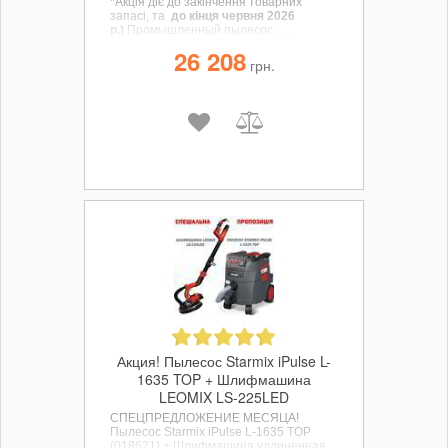
*Акція діє до закінчення товарних
запасі, та
до кінця червня 2026
р.)
Промышленный пылесос
(строительный) ISC L-1625 TOP
26 208
(018577) - это новая версия пылесоса
грн.
Starmix ISС ARDL-1625 EWS Compact.
Акция! Пылесос Starmix iPulse L-
1635 TOP + Шлифмашина
LEOMIX LS-225LED
СПЕЦПРЕДЛОЖЕНИЕ МЕСЯЦА!
Пылесос Starmix iPulse L-1635 TOP
(018621) + Шлифмашина удлиненная