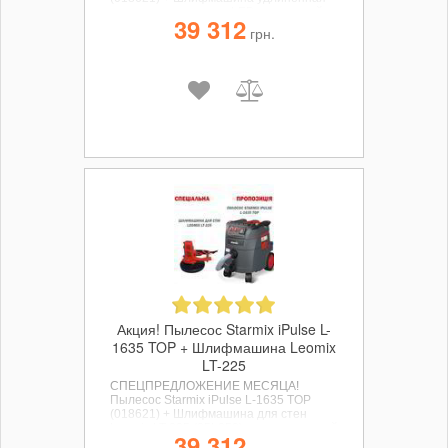
для стен и потолка с LED подсветкой
39 312
Leomix LS-225LED (35L270) по
грн.
специальной цене.
Акция! Пылесос Starmix iPulse L-
1635 TOP + Шлифмашина Leomix
LT-225
СПЕЦПРЕДЛОЖЕНИЕ МЕСЯЦА!
Пылесос Starmix iPulse L-1635 TOP
(018621) +
Шлифмашина для стен
Leomix LT-225 (35L250)
по специальной
39 312
цене.