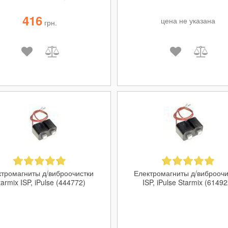
416
цена не указана
грн.
ктромагниты д/виброочистки
Електромагниты д/виброочи
tarmix ISP, iPulse (444772)
ISP, iPulse Starmix (61492