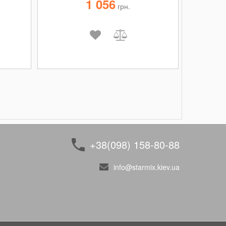
1 056
грн.
+38(098) 158-80-88
info@starmix.kiev.ua