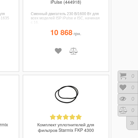
iPulse (444918)
для
Сменный двигатель 230 В/1600 Вт для
-1635
всех моделей ISP iPulse и ISC, начиная
с 16.
10 868
грн.
Корз
0
Отло
0
Прос
0
Срав
0
rmix
Комплект уплотнителей для
фильтров Starmix FKP 4300