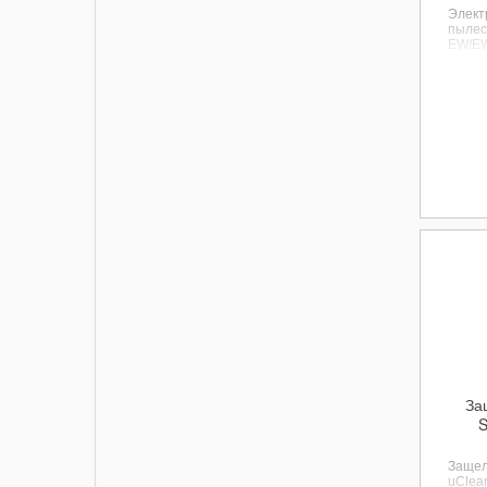
Элект
пылес
EW/E
За
S
Защел
uClean