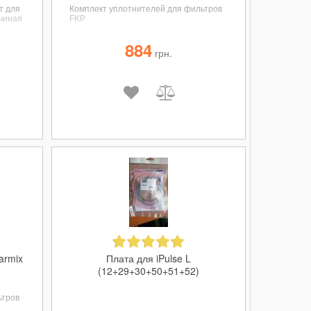
т для
Комплект уплотнителей для фильтров
ачиная
FKP
884
грн.
armix
Плата для iPulse L
(12+29+30+50+51+52)
ьтров