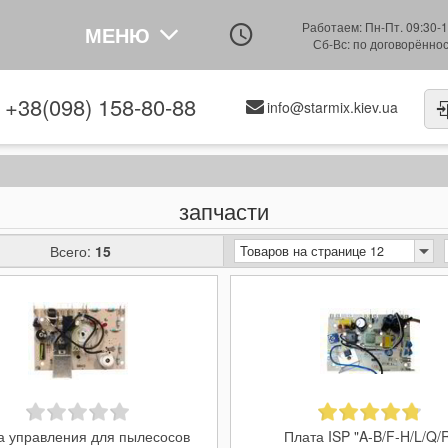
Работаем: Пн-Пт. 09:30-1
МЕНЮ
Сб-Вс: по договорённо
+38(098) 158-80-88
info@starmix.kiev.ua
запчасти
Всего:
15
Товаров на странице 12
а управления для пылесосов
Плата ISP "A-B/F-H/L/Q/