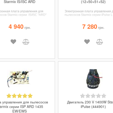
Starmix IS/ISC ARD
(12+50+51+52)
ронная плата управления для
Электронная плата управления 
осов Starmix серии IS/ISC "ARD"
пылесосов Starmix серии iPulse L
4 940
7 280
грн.
грн.
а управления для пылесосов
Двигатель 230 V 1400W Sta
armix серии ISP ARD 1435
iPulse (444901)
EW/EWS