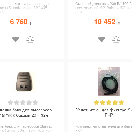
ронная плата управления для
Сменный двигатель 230 В/1400 В
осов Starmix серии ISP 1435
всех моделей ISP iPulse и ISC, н
WS
с 14.
6 760
10 452
грн.
грн.
щелки бака для пылесосов
Уплотнитель для фильтра St
tarmix c баками 20 и 32л
FKP
ки бака для пылесосов Starmix
Комплект уплотнителей для фил
 c баками 20л. и 32л. (комплект
FKP