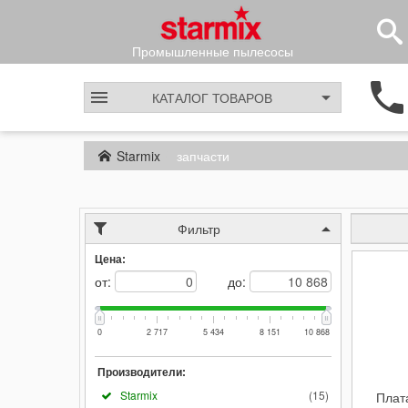
Промышленные пылесосы
КАТАЛОГ
ТОВАРОВ
Starmix
запчасти
Фильтр
Цена:
от:
до:
0
2 717
5 434
8 151
10 868
Производители:
Starmix
(
15
)
Плат