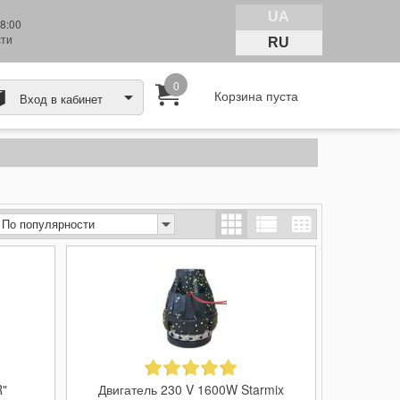
UA
8:00
сти
RU
0
Корзина пуста
Вход в кабинет
По популярности
R"
Двигатель 230 V 1600W Starmix