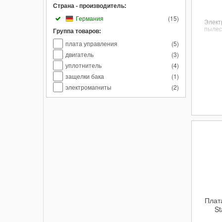
Страна - производитель:
Германия
(
15
)
Элект
пылес
Группа товаров:
плата управления
(
5
)
двигатель
(
3
)
уплотнитель
(
4
)
защелки бака
(
1
)
электромагниты
(
2
)
Плат
St