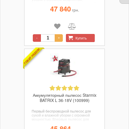
Впервые пылесос для влажной и сухой
47 840
уборки с аккумулятором создает
грн.
мощность сетевого пылесоса . Время
работы до 100 минут (с 2 батареями 18
В 10,0 Ач)!
Купить
-
+
ТОВАР НЕДЕЛИ
Аккумуляторный пылесос Starmix
BATRIX L 36-18V (100999)
Первый беспроводной пылесос для
сухой и влажной уборки с огромной
мощностью. Впервые пылесос для
влажной и сухой уборки с
45 864
аккумулятором создает мощность