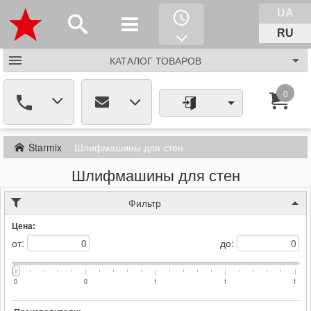
UA
RU
КАТАЛОГ
ТОВАРОВ
0
Starmix
Шлифмашины для стен
Шлифмашины для стен
Фильтр
Цена:
от:
до:
0
0
1
1
1