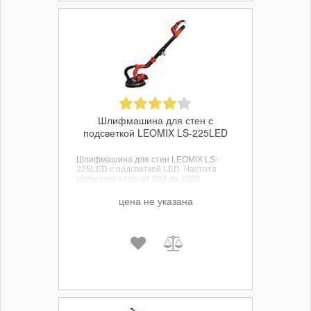
Шлифмашина для стен с
подсветкой LEOMIX LS-225LED
Шлифмашина для стен LEOMIX LS-
225LED с подсветкой LED. Частота
холостого хода: от 600 до 1500
оборотов в минуту. Потребляемая
мощность: 600 кВт. Диаметр диска: 215
цена не указана
мм.