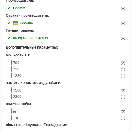
Производители:
Leomix
(
4
)
Страна - производитель:
Украина
(
4
)
Группа товаров:
шлифмашины для стен
(
4
)
Дополнительные параметры:
мощность, Вт
700
(
2
)
710
(
1
)
1220
(
1
)
частота холостого ходу, об/хвил
1500
(
3
)
2300
(
1
)
наличие кейса
ні
(
3
)
так
(
1
)
діаметр шліфувальної насадки, мм