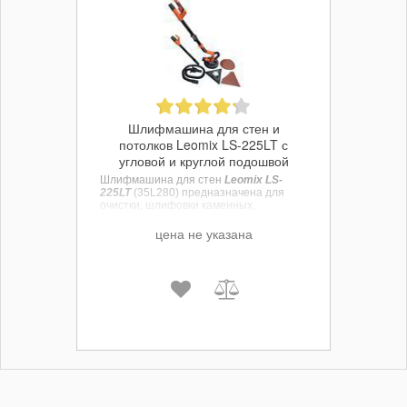
Шлифмашина для стен и
потолков Leomix LS-225LT с
угловой и круглой подошвой
Шлифмашина для стен
Leomix LS-
225LT
(35L280) предназначена для
очистки, шлифовки каменных,
бетонных стен, лаковых и окрашенных
покрытий, шпаклеванного
цена не указана
гипсокартона и шпаклевки, имеет две
съемные подошвы треугольную и
круглую и, поставляется в кейсе.