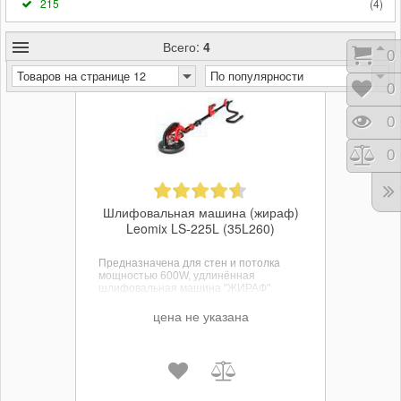
215
(
4
)
Всего:
4
Кор
0
Товаров на странице 12
По популярности
Отл
0
Про
0
Сра
0
Шлифовальная машина (жираф)
Leomix LS-225L (35L260)
Предназначена для стен и потолка
мощностью 600W, удлинённая
шлифовальная машина "ЖИРАФ".
Скорость вращения 600-1500об./мин.
Диаметр круглой шлифовальной
цена не указана
площади 215 мм.