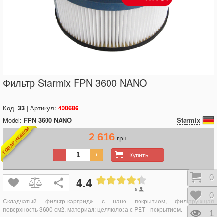
Фильтр Starmix FPN 3600 NANO
Код:
33
| Артикул:
400686
Model:
FPN 3600 NANO
Starmix
ТОВАР НЕДЕЛИ
2 616
грн.
Купить
-
+
Кор
0
4.4
5
Отл
0
Складчатый фильтр-картридж с нано покрытием,
фильтрующая
поверхность 3600 см2, материал: целлюлоза с PET - покрытием.
Про
1