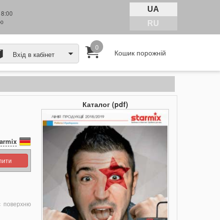
UA
18:00
тю
RU
0
Кошик порожній
Вхід в кабінет
Каталог (pdf)
armix
упити
є поверхню