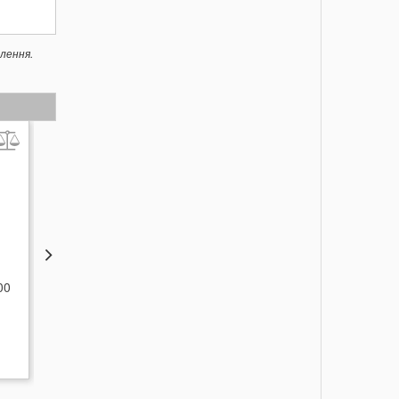
лення.
ТОВАР ТИЖНЯ
ТОВАР ТИЖНЯ
00
Фільтр Starmix FPPR 3600
Фільтр - мішок Starmix
FBV 25-35 / 5шт
3 489
1 845
грн.
грн.