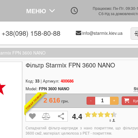
Працюємо: Пн-Пт. 09:30-
МЕНЮ
Сб-Нд за домовленіс
+38(098) 158-80-88
info@starmix.kiev.ua
Starmix FPN 3600 NANO
Фільтр Starmix FPN 3600 NANO
Код:
33
| Артикул:
400686
Model:
FPN 3600 NANO
St
ТОВАР ТИЖНЯ
2 616
грн.
К
-
+
4.4
5
Складчатий фільтр-картридж з нано покриттям, що фільтру
3600 см2, матеріал: целюлоза з PET - покриттям.