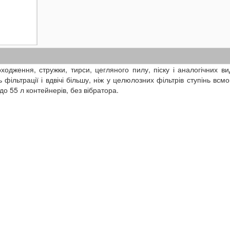
одження, стружки, тирси, цегляного пилу, піску і аналогічних ви
фільтрації і вдвічі більшу, ніж у целюлозних фільтрів ступінь всм
до 55 л контейнерів, без вібратора.