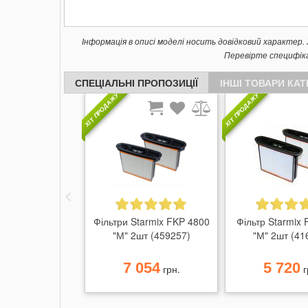
Інформація в описі моделі носить довідковий характер
Перевірте специфік
СПЕЦІАЛЬНІ ПРОПОЗИЦІЇ
ІНШІ ТОВАРИ КАТ
ХІТ ПРОДАЖУ
ХІТ ПРОДАЖУ
Фільтри Starmix FKP 4800
Фільтр Starmix
"М" 2шт (459257)
"М" 2шт (41
7 054
5 720
грн.
г