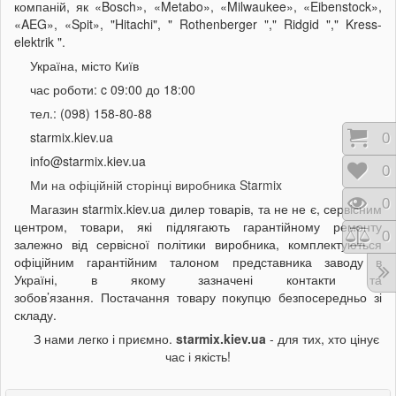
компаній, як «Bosch», «Metabo», «Milwaukee», «Eibenstock»,
«AEG», «Spit», "Hitachi", " Rothenberger "," Ridgid "," Kress-
elektrik ".
Україна, місто Київ
час роботи: c 09:00 до 18:00
тел.: (098) 158-80-88
starmix.kiev.ua
Кош
0
info@starmix.kiev.ua
Відк
0
Ми на офіційній сторінці виробника Starmix
Пере
0
Магазин
starmix.kiev.ua
дилер товарів, та не не є, сервісним
центром, товари, які підлягають гарантійному ремонту
Порі
0
залежно від сервісної політики виробника, комплектуються
офіційним гарантійним талоном представника заводу в
Україні, в якому зазначені контакти та
зобов’язання. Постачання товару покупцю безпосередньо зі
складу.
З нами легко і приємно.
starmix.kiev.ua
- для тих, хто цінує
час і якість!