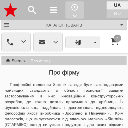
UA
RU
КАТАЛОГ
ТОВАРІВ
0
Starmix
Про фірму
Про фірму
Професійні пилососи
Starmix
завжди були законодавцями
найвищих стандартів в області технології завдяки
застосовуваним в них інноваційним конструкторських
розробок, де кожна деталь продумана до дрібниць. Їх
функціональність, надійність і довговічність підтверджують
філософію якості виробника «Зроблено в Німеччині».
Крім
пилососів, що випускаються під власною маркою «Starmix»
(СТАРМІКС) завод випускає продукцію і для таких відомих