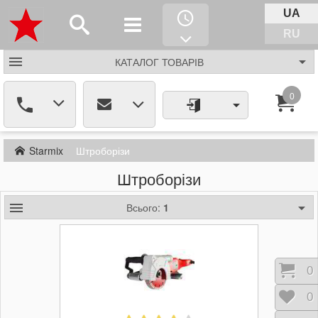
UA
RU
КАТАЛОГ
ТОВАРІВ
0
Starmix
Штроборізи
Штроборізи
Всього:
1
Кош
0
Відк
0