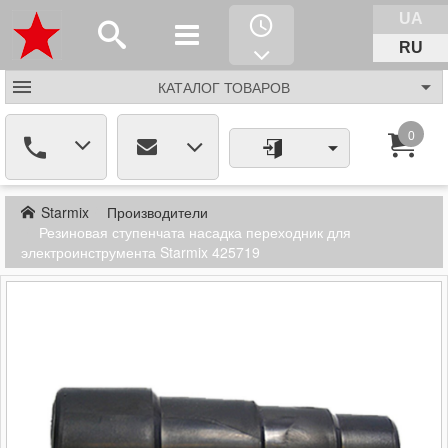
UA
RU
КАТАЛОГ
ТОВАРОВ
0
Starmix
Производители
Резиновая ступенчата насадка переходник для
электроинструмента Starmix 425719