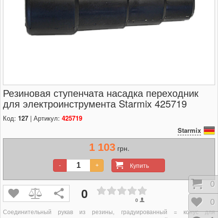
Резиновая ступенчата насадка переходник
для электроинструмента Starmix 425719
Код:
127
| Артикул:
425719
Starmix
1 103
грн.
Купить
-
+
Кор
0
0
0
Отл
0
Соединительный рукав из резины, градуированный = конус для