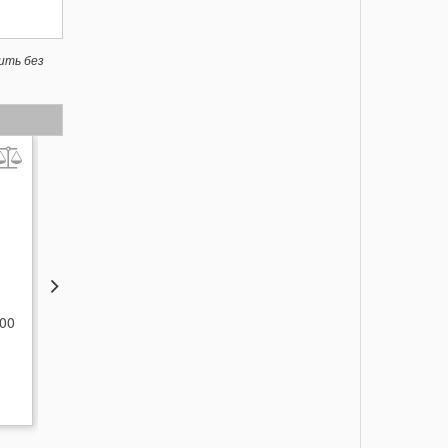
ить без
ТОВАР НЕДЕЛИ
ТОВАР НЕДЕЛИ
600
Фильтр Starmix FPN 3600
Фильтр Starmix FPPR
NANO
3600
2 616
3 489
грн.
грн.