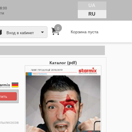
UA
8:00
сти
RU
0
Корзина пуста
Вход в кабинет
Каталог (pdf)
armix
упить
пылесосов