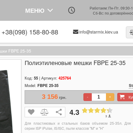
Работаем: Пн-Пт. 09:30-1
МЕНЮ
Сб-Вс: по договорённо
+38(098) 158-80-88
info@starmix.kiev.ua
шки FBPE 25-35
Полиэтиленовые мешки FBPE 25-35
Код:
55
| Артикул:
425764
Model:
FBPE 25-35
St
3 156
грн.
К
-
+
4.3
3
Для пластиковых и стальных баков объемом 25-35л.
Для 
серии
ISP iPulse,
IS/ISC
,
пыли классов
"M" и "H"