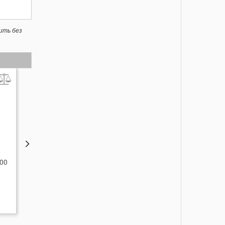
ить без
ТОВАР НЕДЕЛИ
ТОВАР НЕДЕЛИ
600
Фильтр Starmix FPN 3600
Фильтр Starmix FPPR
NANO
3600
2 616
3 489
грн.
грн.