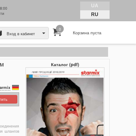
UA
8:00
сти
RU
0
Корзина пуста
Вход в кабинет
мм
Каталог (pdf)
armix
упить
соединения
ля шлангов