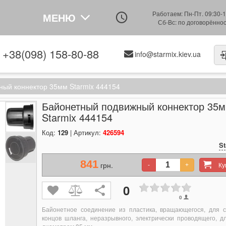
Работаем: Пн-Пт. 09:30-1
МЕНЮ
Сб-Вс: по договорённо
+38(098) 158-80-88
info@starmix.kiev.ua
ый коннектор 35мм Starmix 444154
Байонетный подвижный коннектор 35
Starmix 444154
Код:
129
| Артикул:
426594
St
841
грн.
К
-
+
0
0
Байонетное соединение из пластика, вращающегося, для 
концов шланга, неразрывного, электрически проводящего, д