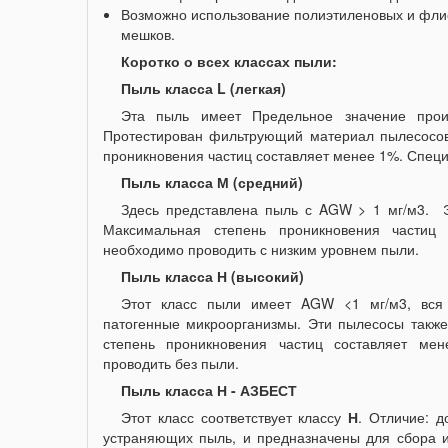
Возможно использование полиэтиленовых и фли
мешков.
Коротко о всех классах пыли:
Пыль класса L (легкая)
Эта пыль имеет Предельное значение прои
Протестирован фильтрующий материал пылесосов
проникновения частиц составляет менее 1%. Специ
Пыль класса
М (средний)
Здесь представлена пыль с AGW > 1 мг/м3. 
Максимальная степень проникновения частиц
необходимо проводить с низким уровнем пыли.
Пыль класса
Н (высокий)
Этот класс пыли имеет AGW <1 мг/м3, вся
патогенные микроорганизмы. Эти пылесосы также
степень проникновения частиц составляет ме
проводить без пыли.
Пыль класса
Н
- АЗБЕСТ
Этот класс соответствует классу
Н
. Отличие: 
устраняющих пыль, и предназначены для сбора и