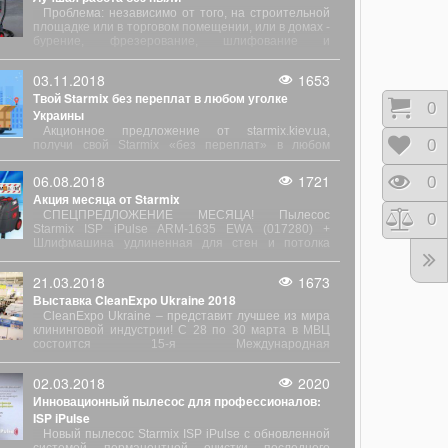
Проблема: независимо от того, на строительной
площадке или в торговом помещении, или в домах -
бурение, фрезерование, шлифование и
распыление приводит к большим выбросам пыли.
03.11.2018
1653
Твой Starmix без переплат в любом уголке
Корз
0
Украины
Акционное предложение от starmix.kiev.ua,
Отло
0
получи свой Starmix «без переплат» в любом
уголке Украины без оплаты за доставку.
06.08.2018
1721
Прос
0
Акция месяца от Starmix
СПЕЦПРЕДЛОЖЕНИЕ МЕСЯЦА! Пылесос
Срав
0
Starmix ISP iPulse ARM-1635 ЕWА (017280) +
Шлифмашина удлиненная для стен и потолка
Leomix LS-225L (35L260) + 2 фильтра FKP 4300
(416069) в подарок.
21.03.2018
1673
Выставка CleanExpo Ukraine 2018
CleanExpo Ukraine – представит лучшее из мира
клининговой индустрии! С 28 по 30 марта в МВЦ
состоится 15-я Международная
специализированная выставка
профессионального уборочного оборудования для
02.03.2018
2020
химчисток и прачечных, профессиональной и
Инновационный пылесос для профессионалов:
бытовой химии – CleanExpo Ukraine 2018.
ISP iPulse
Новый пылесос Starmix ISP iPulse с обновленной