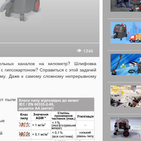
1346
ельных каналов на километр? Шлифовка
 гипсокартоном? Справиться с этой задачей
сему. Даже к самому сложному непрерывному
от пыли
ные
ой