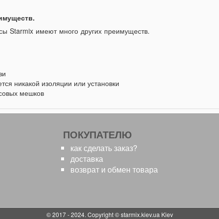
еимуществ.
ы Starmix имеют много других преимуществ.
зи
уется никакой изоляции или установки
совых мешков
ПОКУПАТЕЛЮ
как сделать заказ?
доставка
возврат и обмен товара
© 2017 - 2024. Copyright © starmix.kiev.ua Kiev