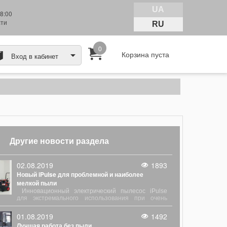
UA
8:00
сти
RU
0
Корзина пуста
Вход в кабинет
Другие новости раздела
02.08.2019
1893
Новый iPulse для проблемной и наиболее
мелкой пыли
Инновационный электрический пылесос iPulse
для экстремального использования при очень
высоком выбросе пыли. Для работы
непосредственно рядом с электроинструментами
01.08.2019
1492
во время бурения, фрезерования, шлифования и
Лучшая работа без пыли
распыления.