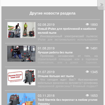
Другие новости раздела
02.08.2019
1893
Новый iPulse для проблемной и наиболее
мелкой пыли
Инновационный электрический пылесос
iPulse для экстремального использования
при очень высоком выбросе пыли. Для
работы непосредственно рядом с
01.08.2019
1491
электроинструментами во время бурения,
Лучшая работа без пыли
фрезерования, шлифования и распыления.
Проблема: независимо от того, на
строительной площадке или в торговом
помещении, или в домах - бурение,
фрезерование, шлифование и распыление
приводит к большим выбросам пыли.
31.07.2019
1345
Отныне больше нет пыли
Что сегодня ждет Вас? Фрезерование
кабельных каналов на километр? Шлифовка
окрашенной древесины? Влажный подвал?
Работа с гипсокартоном? Справиться с этой
задачей не трудно. С пылесосом Starmix вы
03.11.2018
1653
готовы ко всему. Даже к самому сложному
Твой Starmix без переплат в любом уголке
непрерывному использованию
Украины