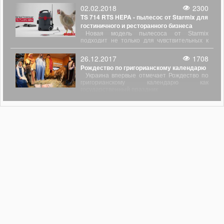
импульсными ударами.
02.02.2018
2300
TS 714 RTS HEPA - пылесос от Starmix для
гостиничного и ресторанного бизнеса
Новая модель пылесоса от Starmix
подходит не только для чувствительных к
шуму областей, но также и с точки зрения
аллергии благодаря фильтру HEPA.
26.12.2017
1708
Благодаря этим функциям TS 714 RTS HEPA
Рождество по григорианскому календарю
является компактным универсалом для
уборки в гостиницах, ресторанах и офисных
Украина впервые отмечает Рождество по
помещениях. Что касается энергетики, он
григорианскому календарю как
также привлекателен: он выполняет
государственный праздник
требования европейского класса
энергоэффективности А.