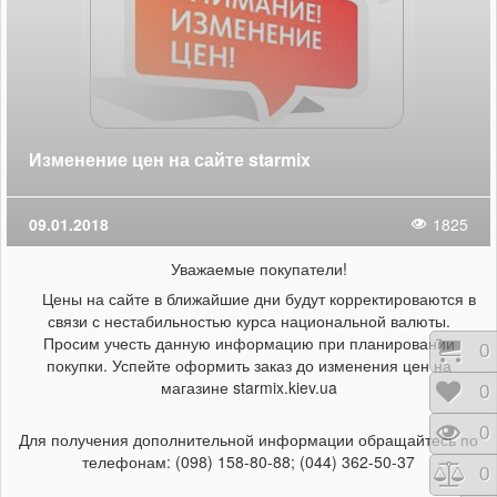
Изменение цен на сайте starmix
09.01.2018
1825
Уважаемые покупатели!
Цены на сайте в ближайшие дни будут корректироваются в
связи с нестабильностью курса национальной валюты.
Просим учесть данную информацию при планировании
Кор
0
покупки. Успейте оформить заказ до изменения цен на
магазине starmix.kiev.ua
Отл
0
Про
0
Для получения дополнительной информации обращайтесь по
телефонам: (098) 158-80-88; (044) 362-50-37
Сра
0