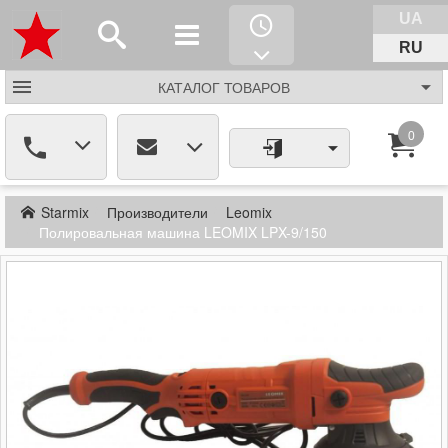
UA
RU
КАТАЛОГ
ТОВАРОВ
0
Starmix
Производители
Leomix
Полировальная машина LEOMIX LPX-9/150