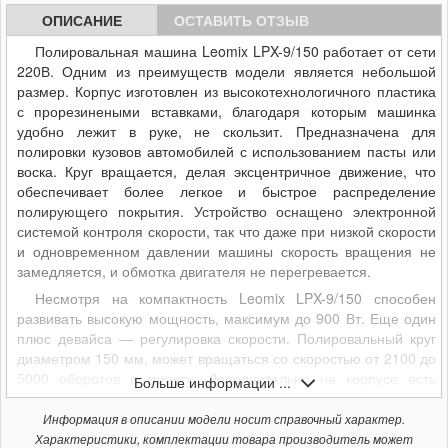
ОПИСАНИЕ
ОСТАВИТЬ ОТЗЫВ
Полировальная машина Leomix LPX-9/150 работает от сети
220В. Одним из преимуществ модели является небольшой
размер. Корпус изготовлен из высокотехнологичного пластика
с прорезинеными вставками, благодаря которым машинка
удобно лежит в руке, не скользит.
Предназначена для
полировки кузовов автомобилей с использованием пасты или
воска. Круг вращается, делая эксцентричное движение, что
обеспечивает более легкое и быстрое распределение
полирующего покрытия. Устройство оснащено электронной
системой контроля скорости, так что даже при низкой скорости
и одновременном давлении машины скорость вращения не
замедляется, и обмотка двигателя не перегревается.
Несмотря на компактность Leomix LPX-9/150 способен
развивать высокую мощность, максимум до 900 Вт. Еще один
плюс девайса — регулировка скорости. Полировальный круг
диаметром 150 мм, может вращаться со скоростью от 2100 до
5000 оборотов в минуту. Дополнительно на корпусе есть
Больше информации ...
кнопка включения/выключения непрерывной работы.
Информация в описании модели носит справочный характер.
Особенности
Характеристики, комплектации товара производитель может