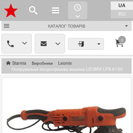
UA
RU
КАТАЛОГ
ТОВАРІВ
0
Starmix
Виробники
Leomix
Полірувальна ексцентрикова машина LEOMIX LPX-9/150