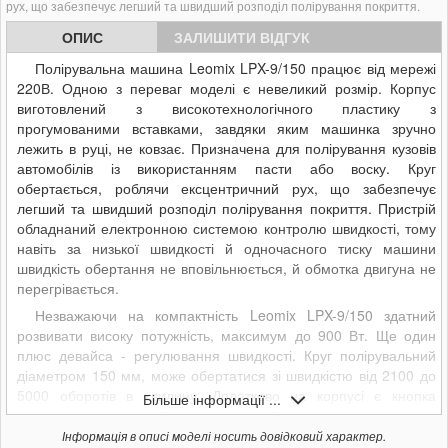
рух, що забезпечує легший та швидший розподіл полірування покриття.
ОПИС
ЗАЛИШИТИ ВІДГУК
Полірувальна машина Leomix LPX-9/150 працює від мережі
220В. Одною з переваг моделі є невеликий розмір. Корпус
виготовлений з високотехнологічного пластику з
прогумованими вставками, завдяки яким машинка зручно
лежить в руці, не ковзає.
Призначена для полірування кузовів
автомобілів із використанням пасти або воску. Круг
обертається, роблячи ексцентричний рух, що забезпечує
легший та швидший розподіл полірування покриття. Пристрій
обладнаний електронною системою контролю швидкості, тому
навіть за низької швидкості й одночасного тиску машини
швидкість обертання не вповільнюється, й обмотка двигуна не
перегрівається.
Незважаючи на компактність Leomix LPX-9/150 здатний
розвивати високу потужність, максимум до 900 Вт. Ще один
плюс девайса - регулювання швидкості. Круг полірувальний
діаметром 150 мм, може обертатися зі швидкістю від 2100 до
5000 оборотів в хвилину. Додатково на корпусі є кнопка
Більше інформації ...
вмикання/вимикання безперервної роботи.
Інформація в описі моделі носить довідковий характер.
Особливості