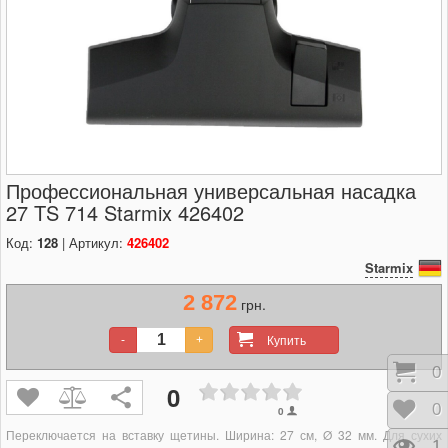
Профессиональная универсальная насадка
27 TS 714 Starmix 426402
Код:
128
| Артикул:
426402
Starmix
2 872
грн.
Купить
-
+
Кор
0
0
Отл
0
0
Переключается на вставку щетины. Ширина: 27 см, Ø 32 мм. Для сухих
Про
1