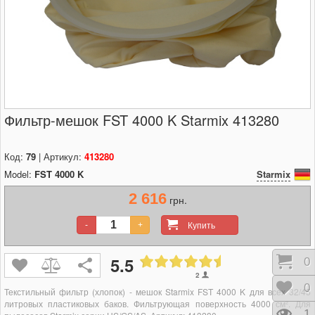
Фильтр-мешок FST 4000 K Starmix 413280
Код:
79
| Артикул:
413280
Model:
FST 4000 K
Starmix
2 616
грн.
Купить
-
+
5.5
Кор
0
2
Отл
0
Текстильный фильтр
(хлопок)
- мешок Starmix FST 4000 K для всех 32/45
литровых пластиковых баков. Фильтрующая поверхность 4000 см². Для
Про
1