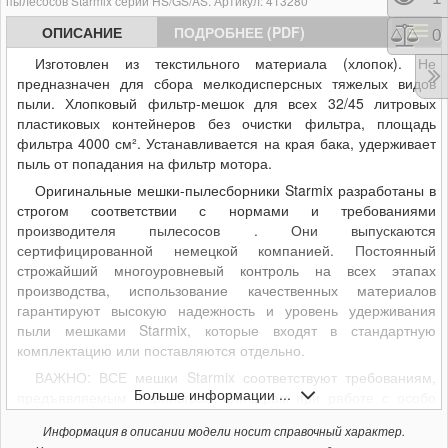
пылесосов Starmix серии HS/GS/AS. Артикул: 413280
ОПИСАНИЕ
ПОДРОБНЕЕ (PDF)
Сра
0
Изготовлен из текстильного материала (хлопок). Не
предназначен для сбора мелкодисперсных тяжелых видов
пыли. Хлопковый фильтр-мешок для всех
32/45
литровых
пластиковых контейнеров без очистки фильтра, площадь
фильтра 4000 см². Устанавливается на края бака, удерживает
пыль от попадания на фильтр мотора.
Оригинальные мешки-пылесборники Starmix разработаны в
строгом соответствии с нормами и требованиями
производителя пылесосов . Они выпускаются
сертифицированной немецкой компанией. Постоянный
строжайший многоуровневый контроль на всех этапах
производства, использование качественных материалов
гарантируют высокую надежность и уровень удерживания
пыли мешками Starmix, которые входят в стандартную
комплектацию или поставляются отдельно.
ВАЖНО: ВСЕ мешки Starmix соответствуют требованиям,
Больше информации ...
предъявляемым к фильтрам фильтрам при работе с особо
вредной пылью класса M!
Информация в описании модели носит справочный характер.
Помните, что все модели пылесосов STARMIX могут