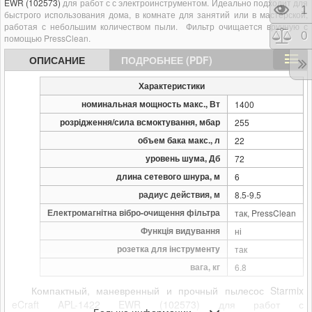
EWR (102573)
для работ с
с электроинструментом. Идеально подходит для
Про
1
быстрого использования дома, в комнате для занятий или в мастерской,
работая с небольшим количеством пыли. Фильтр очищается вручную с
Сра
0
помощью PressClean.
ОПИСАНИЕ
ПОДРОБНЕЕ (PDF)
Характеристики
номинальная мощность макс., Вт
1400
розрідження/сила всмоктування, мбар
255
объем бака макс., л
22
уровень шума, Дб
72
длина сетевого шнура, м
6
радиус действия, м
8.5-9.5
Електромагнітна вібро-очищення фільтра
так, PressClean
Функція видування
ні
розетка для інструменту
так
вага, кг
6.8
Компактный, маневренный и прочный пылесос
Starmix
eCraft APL-1422 EWR (102573)
для работ
с