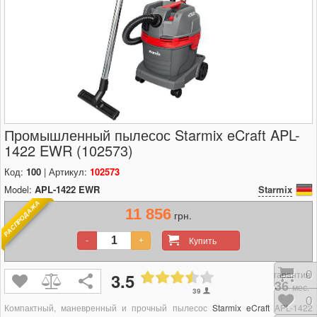
Промышленный пылесос Starmix eCraft APL-
1422 EWR (102573)
Код:
100
| Артикул:
102573
Model:
APL-1422 EWR
Starmix
РАСПРОДАЖА
11 856
грн.
Купить
-
+
гарантия
Кор
0
3.5
36
мес.
39
Отл
0
Компактный, маневренный и прочный пылесос
Starmix eCraft APL-1422