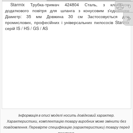
Starmix Трубка-тримач 424804 Сталь, з клапаном
Порі
0
додаткового повітря для шланга з конусовим з'єднанням
Діаметр: 35 мм Довжина 30 см Застосовується для
промислових, професійних і універсальних пилососів Starmix
серій IS / HS / GS / AS
Інформація в описі моделі носить довідковий характер.
Характеристики, комплектацію товару виробник може змінити без
повідомлення. Перевірте специфікацію (характеристики) товару перед