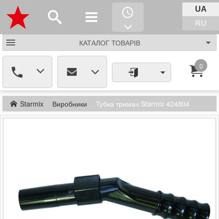
UA
RU
КАТАЛОГ
ТОВАРІВ
0
Starmix
Виробники
Тубка тримач Starmix 424804