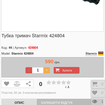
Тубка тримач Starmix 424804
Код:
44
| Артикул:
424804
Model:
Starmix 424804
Starmix
590
грн.
Купити
-
+
0
Кош
0
0
Пластик, 30 см. З клапаном регулювання.
Відк
0
Пере
1
ОПИС
ЗАЛИШИТИ ВІДГУК