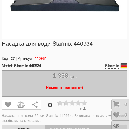
Насадка для води Starmix 440934
Код:
27
| Артикул:
440934
Model:
Starmix 440934
Starmix
1 338
грн.
Немає в наявності
0
Кош
0
0
Відк
0
Насадка для води 26 см Starmix 440934. Виконана із пластику. З двома
скребками та колесами.
Пере
1