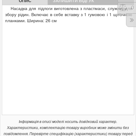
ОПИС
ЗАЛИШИТИ ВІДГУК
Порі
0
Насадка для підлоги виготовлена з пластмаси, служить для
збору рідин. Включає в себе вставку з 1 гумовою і 1 щіточною
планками. Ширина: 26 см
Інформація в описі моделі носить довідковий характер.
Характеристики, комплектацію товару виробник може змінити без
повідомлення. Перевірте специфікацію (характеристики) товару перед