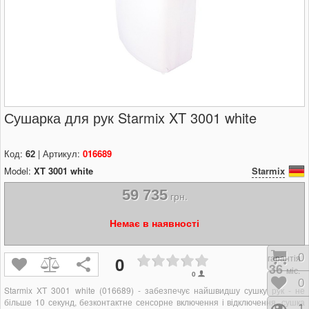
Сушарка для рук Starmix XT 3001 white
Код:
62
| Артикул:
016689
Model:
XT 3001 white
Starmix
59 735
грн.
Немає в наявності
Кош
0
гарантія
0
36
міс.
0
Відк
0
Starmix XT 3001 white (016689) - забезпечує найшвидшу сушку рук - не
більше 10 секунд, безконтактне сенсорне включення і відключення, сушка
1