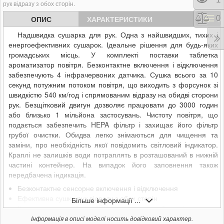
Пере
рук відразу з обох сторін.
Порі
0
ОПИС
ХАРАКТЕРИСТИКИ
Надшвидка сушарка для рук. Одна з найшвидших, тихих і
енергоефективних сушарок. Ідеальне рішення для будь-яких
громадських місць. У комплекті поставки таблетка
ароматизатор повітря. Безконтактне включення і відключення
забезпечують 4 інфрачервоних датчика. Сушка всього за 10
секунд потужним потоком повітря, що виходить з форсунок зі
швидкістю 540 км/год і спрямованим відразу на обидві сторони
рук. Безщітковий двигун дозволяє працювати до 3000 годин
або близько 1 мільйона застосувань. Чистоту повітря, що
подається забезпечить HEPA фільтр і захищає його фільтр
грубої очистки. Обидва легко знімаються для чищення та
заміни, про необхідність якої повідомить світловий індикатор.
Краплі не залишків води потраплять в розташований в нижній
частині контейнер. На випадок його заповнення також
передбачена індикація.
Безконтактне сенсорне включення і відключення
Ефективна сушка рук відразу з обох сторін
Більше інформації ...
Корпус з ударостійкого ABS пластику з антибактеріальною
обробкою за технологією Microban
Інформація в описі моделі носить довідковий характер.