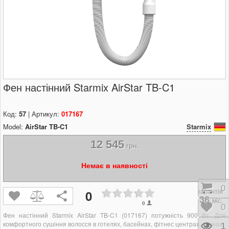
Фен настінний Starmix AirStar TB-C1
Код:
57
| Артикул:
017167
Model:
AirStar TB-C1
Starmix
12 545
грн.
Немає в наявності
Кош
0
гарантія
0
36
міс.
0
Відк
0
Фен настінний Starmix AirStar TB-C1 (017167) потужність 900 Вт. Для
комфортного сушіння волосся в готелях, басейнах, фітнес центрах, саунах.
Пере
1