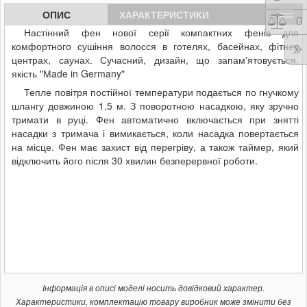
ОПИС
ХАРАКТЕРИСТИКИ
Порі
0
Настінний фен нової серії компактних фенів для
комфортного сушіння волосся в готелях, басейнах, фітнес
центрах, саунах. Сучасний, дизайн, що запам'ятовується,
якість "Мade in Germany"
Тепле повітря постійної температури подається по гнучкому
шлангу довжиною 1,5 м. З поворотною насадкою, яку зручно
тримати в руці. Фен автоматично включається при знятті
насадки з тримача і вимикається, коли насадка повертається
на місце. Фен має захист від перегріву, а також таймер, який
відключить його після 30 хвилин безперервної роботи.
Інформація в описі моделі носить довідковий характер.
Характеристики, комплектацію товару виробник може змінити без