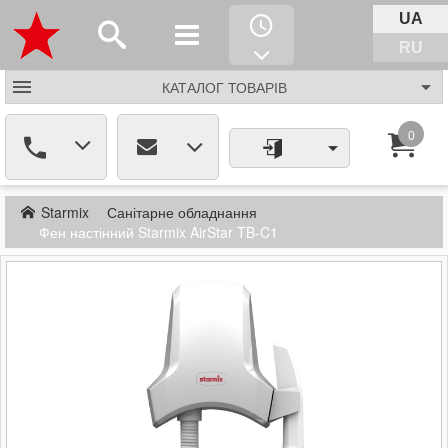
UA
RU
КАТАЛОГ
ТОВАРІВ
0
Starmix
Санітарне обладнання
Фен настінний Starmix AirStar TB-C1