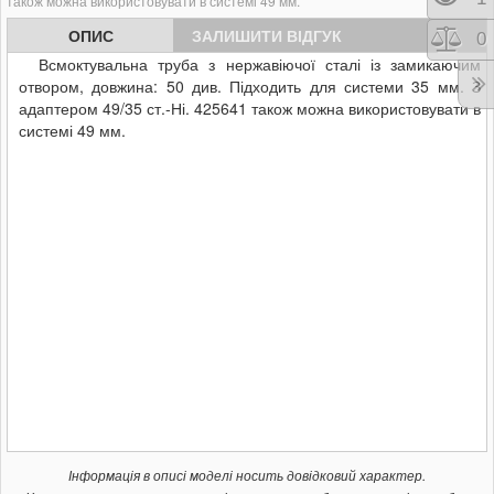
також можна використовувати в системі 49 мм.
ОПИС
ЗАЛИШИТИ ВІДГУК
Порі
0
Всмоктувальна труба з нержавіючої сталі із замикаючим
отвором, довжина: 50 див. Підходить для системи 35 мм. З
адаптером 49/35 ст.-Ні. 425641 також можна використовувати в
системі 49 мм.
Інформація в описі моделі носить довідковий характер.