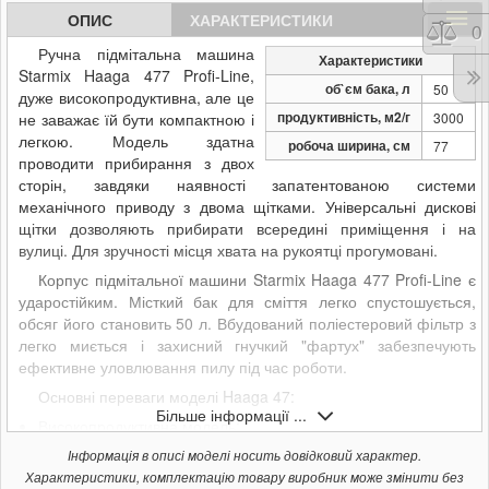
ОПИС
ХАРАКТЕРИСТИКИ
Порі
0
Ручна підмітальна машина
Характеристики
Starmix Haaga 477 Profi-Line,
об`єм бака, л
50
дуже високопродуктивна, але це
продуктивність, м2/г
не заважає їй бути компактною і
3000
легкою. Модель здатна
робоча ширина, см
77
проводити прибирання з двох
сторін, завдяки наявності запатентованою системи
механічного приводу з двома щітками. Універсальні дискові
щітки дозволяють прибирати всередині приміщення і на
вулиці. Для зручності місця хвата на рукоятці прогумовані.
Корпус підмітальної машини Starmix Haaga 477 Profi-Line є
ударостійким. Місткий бак для сміття легко спустошується,
обсяг його становить 50 л. Вбудований поліестеровий фільтр з
легко миється і захисний гнучкий "фартух" забезпечують
ефективне уловлювання пилу під час роботи.
Основні переваги моделі Haaga 47:
Більше інформації ...
Високопродуктивна модель;
Легко спустошувати контейнер для сміття;
Інформація в описі моделі носить довідковий характер.
Компактність і легкість в роботі;
Характеристики, комплектацію товару виробник може змінити без