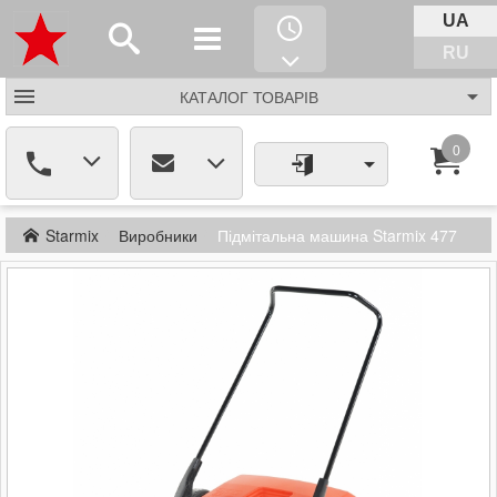
UA
RU
КАТАЛОГ
ТОВАРІВ
0
Starmix
Виробники
Підмітальна машина Starmix 477