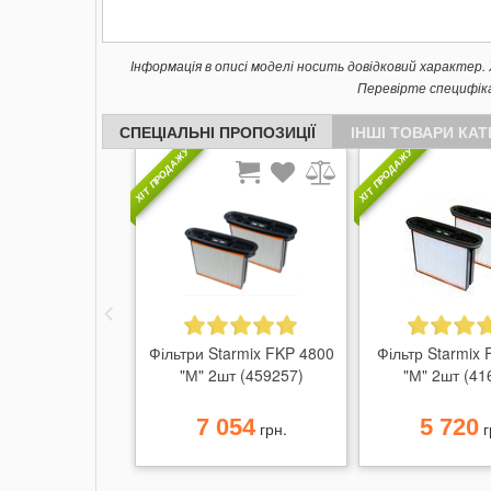
Інформація в описі моделі носить довідковий характер
Перевірте специфік
СПЕЦІАЛЬНІ ПРОПОЗИЦІЇ
ІНШІ ТОВАРИ КАТ
ХІТ ПРОДАЖУ
ХІТ ПРОДАЖУ
Фільтри Starmix FKP 4800
Фільтр Starmix
"М" 2шт (459257)
"М" 2шт (41
7 054
5 720
грн.
г