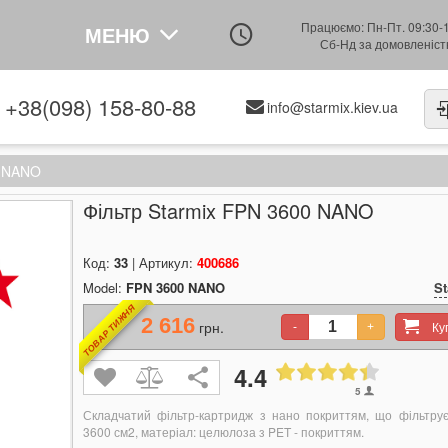
Працюємо: Пн-Пт. 09:30-
МЕНЮ
Сб-Нд за домовленіс
+38(098) 158-80-88
info@starmix.kiev.ua
0 NANO
Фільтр Starmix FPN 3600 NANO
Код:
33
| Артикул:
400686
Model:
FPN 3600 NANO
St
ТОВАР ТИЖНЯ
2 616
грн.
К
-
+
4.4
5
Складчатий фільтр-картридж з нано покриттям, що фільтру
3600 см2, матеріал: целюлоза з PET - покриттям.