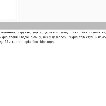
одження, стружки, тирси, цегляного пилу, піску і аналогічних ви
фільтрації і вдвічі більшу, ніж у целюлозних фільтрів ступінь всм
до 55 л контейнерів, без вібратора.