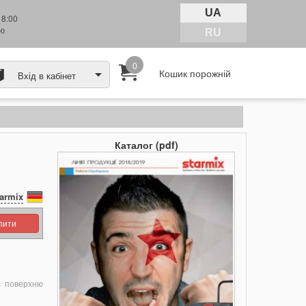
UA
18:00
тю
RU
0
Кошик порожній
Вхід в кабінет
Каталог (pdf)
armix
упити
є поверхню