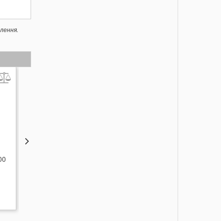
лення.
ТОВАР ТИЖНЯ
ТОВАР ТИЖНЯ
00
Фільтр Starmix FPPR 3600
Фільтр - мішок Starmix
FBV 25-35 / 5шт
3 489
1 845
грн.
грн.