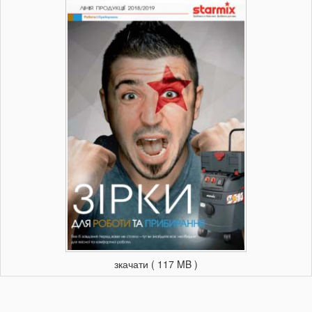
(при роботі з підключеним до пилососа
електроінструментом включається автоматично, при
звичайному зборі пилу включається вручну).
Датчик забруднення фільтра (при забиванні фільтра
загоряється лампочка).
Плавність і енергобезпеку системи включення.
Інерційна автоматика для повного очищення шланга
всмоктування після виключення.
Датчик рівня води з автоматичним відключенням.
Антистатичний захист.
Спеціальна ручка на верхній секції пристрою і відкидний
тримач, з можливістю намотування шланга і мережевого
шнура.
Зроблено в Німеччині.
зкачати ( 117 MB )