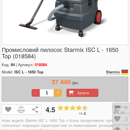
Промисловий пилосос Starmix ISC L - 1650
Top (018584)
Код:
84
| Артикул:
018584
Model:
ISC L - 1650 Top
Starmix
37 440
грн.
Купити
-
+
гарантія
4.5
Кош
0
36
міс.
15
Відк
0
Нова модель Starmix ISС L 1650 Top з більш продуктивною турбіною, яка
забезпечує покращені характеристики по всмоктуванню (розрідження 280
Пере
1