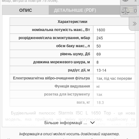
мбар, витрата повітря 75 л/сек).
ОПИС
ДЕТАЛЬНІШЕ (PDF)
Порі
0
Характеристики
номінальна потужість макс., Вт
1600
розрідження/сила всмоктування, мбар
245
обєм баку макс., л
50
рівень шуму, Дб
69
довжина мережевого шнура, м
8
радіус дії, м
13-14
Електромагнітна вібро-очищення фільтра
так, під час перерви
Функція видування
ні
розетка для інструменту
так
вага, кг
18.3
Будівельний пилосос Starmix ISС L 1650 Top - це нова
модель, яка прийшла на зміну могутньому, надійному та
Більше інформації ...
продуктивному пилососу Starmix ISC ARDL 1650 EWS
Compact. Дана модель зберегла в собі всі переваги
Інформація в описі моделі носить довідковий характер.
попередньої моделі: фільтри класу "М" (дозволяють збирати