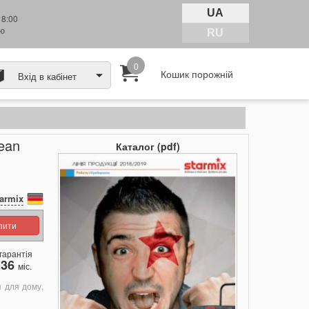
UA
18:00
тю
RU
0
Кошик порожній
Вхід в кабінет
ean
Каталог (pdf)
armix
упити
гарантія
36
міс.
я для дому,