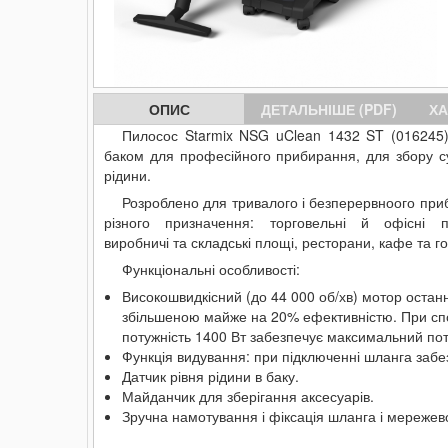
ОПИС
ДЕТАЛЬНІШЕ (PDF)
ХА
Пилосос Starmix NSG uClean 1432 ST (016245)
баком для професійного прибирання, для збору сух
рідини.
Розроблено для тривалого і безперервноого пр
різного призначення: торговельні й офісні п
виробничі та складські площі, ресторани, кафе та го
Функціональні особливості:
Високошвидкісний (до 44 000 об/хв) мотор останн
збільшеною майже на 20% ефективністю. При спо
потужність 1400 Вт забезпечує максимальний поті
Функція видування: при підключенні шланга забезп
Датчик рівня рідини в баку.
Майданчик для зберігання аксесуарів.
Зручна намотування і фіксація шланга і мережев