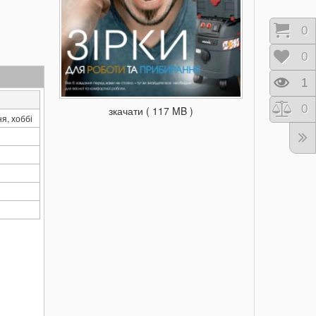
Коши
0
Відк
0
Пере
1
Порі
0
зкачати ( 117 MB )
я, хоббі