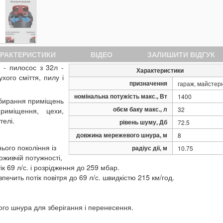
РАКТЕРИСТИКИ
ВІДЕО
ЗАЛИШИТИ ВІДГУК
 - пилосос з 32л -
Характеристики
ого сміття, пилу і
призначення
гараж, майстерн
номінальна потужість макс., Вт
1400
ибирання приміщень
обєм баку макс., л
32
риміщення, цехи,
телі.
рівень шуму, Дб
72.5
довжина мережевого шнура, м
8
ього покоління із
радіус дії, м
10.75
живчій потужності,
к 69 л/с. і розрідження до 259 мбар.
ечить потік повітря до 69 л/с. швидкістю 215 км/год.
ого шнура для зберігання і перенесення.