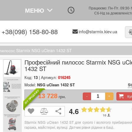
Працюємо: Пн-Пт. 09:30-
МЕНЮ
Сб-Нд за домовленіс
+38(098) 158-80-88
info@starmix.kiev.ua
пилосос Starmix NSG uClean 1432 ST
Професійний пилосос Starmix NSG uCl
1432 ST
Код:
13
| Артикул:
016245
Model:
NSG uClean 1432 ST
St
ХІТ ПРОДАЖУ
13 728
грн.
К
-
+
4.6
10
Starmix NSG uClean 1432 ST для сухого і вологого прибиранн
гаража, майстерні, вулиці. Датчик рівня рідини в баці.