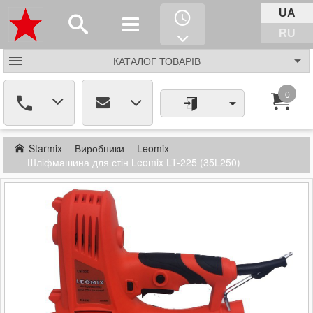
UA
RU
КАТАЛОГ
ТОВАРІВ
0
Starmix
Виробники
Leomix
Шліфмашина для стін Leomix LT-225 (35L250)