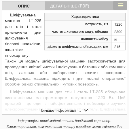
ОПИС
ДЕТАЛЬНІШЕ (PDF)
Шліфувальна
Характеристики
машина LT-225
потужість, Вт
1220
для стін і стелі
частота холостого ходу, об/хвил
призначена для
2300
шліфування
наявність кейсу
ні
гіпсової шпаклівки,
діаметр шліфувальної насадки, мм
215
шпатлівки
гіпсокартону.
Також ця модель шліфувальної машини застосовується для
проведення якісної чистки і шліфування бетонних або кам'яних
стін, лакових або забарвлених великих поверхонь.
Шліфувальна машина підходить і для якісної оперативної
обробки різних стикувальних і кутових поверхонь.
Шліфувальна машина для стін і стель LT-225 обладнана
високоякісним електромотором потужністю 1220 Вт. Цей
пристрій - це один з найефективніших і неймовірно зручних
електроінструментів для шліфування стін і стель. Шліфувальна
Більше інформації ...
машина LT-225 має невелику вагу і габарити, що дає
можливість просто використовувати або зберігати даний
Інформація в описі моделі носить довідковий характер.
пристрій.
Характеристики, комплектацію товару виробник може змінити без